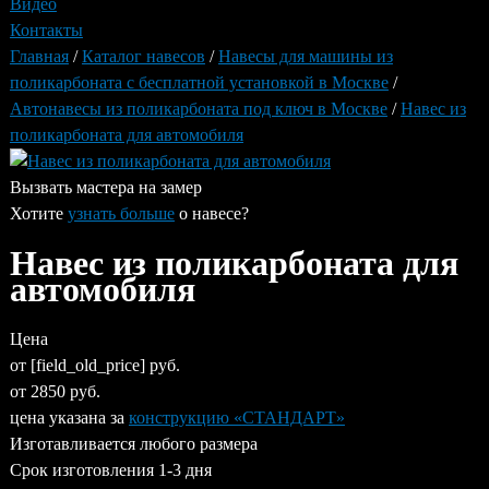
Видео
Контакты
Вы
Главная
/
Каталог навесов
/
Навесы для машины из
здесь
поликарбоната с бесплатной установкой в Москве
/
Автонавесы из поликарбоната под ключ в Москве
/
Навес из
поликарбоната для автомобиля
Вызвать мастера на замер
Хотите
узнать больше
о
навесе
?
Навес из поликарбоната для
автомобиля
Цена
от [field_old_price] руб.
от
2850
руб.
цена указана за
конструкцию «
СТАНДАРТ
»
Изготавливается
любого размера
Срок изготовления
1-3 дня